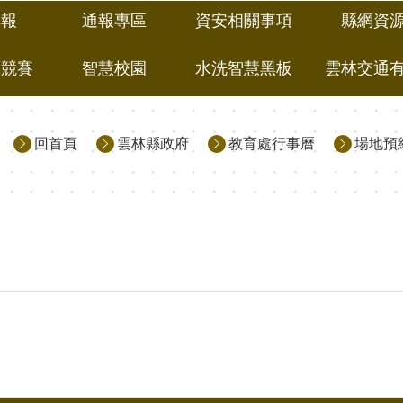
填報
通報專區
資安相關事項
縣網資
藝競賽
智慧校園
水洗智慧黑板
雲林交通
回首頁
雲林縣政府
教育處行事曆
場地預