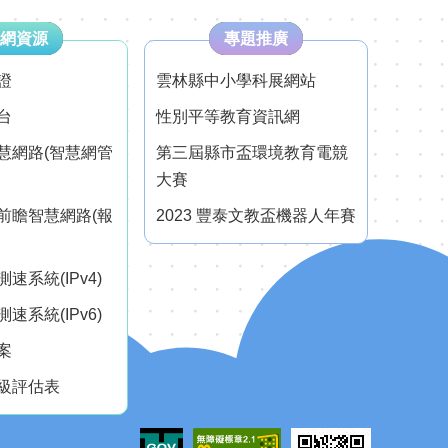
網資源
專題推廣
證
雲林縣中小學科展網站
台
性別平等教育資訊網
慧網路(智慧網管
第三屆縣市盃環境教育電競
大賽
前瞻智慧網路(報
2023 豐泰文教盃機器人年賽
速系統(IPv4)
速系統(IPv6)
案
級評估表