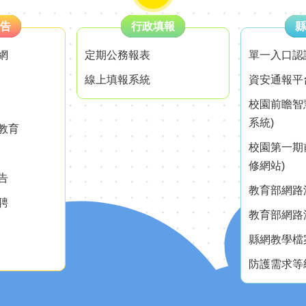
告
行政填報
縣
網
定期公務報表
單一入口認
線上填報系統
資安通報平
校園前瞻智
系統)
教育
校園第一期
修網站)
告
教育部網路測
聘
教育部網路測
縣網教學檔
防護需求等