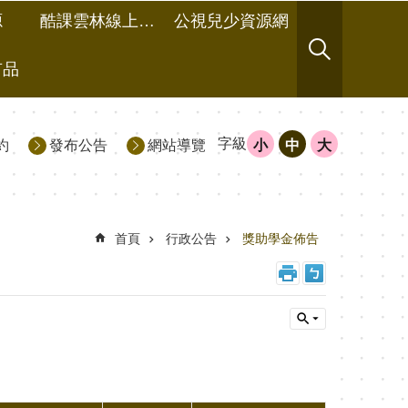
源
酷課雲林線上教學成果分享平台
公視兒少資源網
有品
字級
約
發布公告
網站導覽
小
中
大
首頁
行政公告
獎助學金佈告