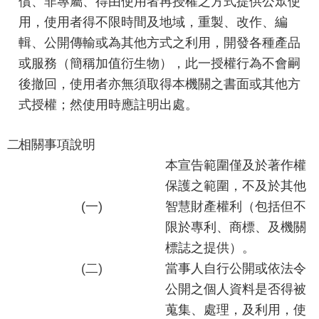
償、非專屬、得由使用者再授權之方式提供公眾使
報
用，使用者得不限時間及地域，重製、改作、編
輯、公開傳輸或為其他方式之利用，開發各種產品
通
或服務（簡稱加值衍生物），此一授權行為不會嗣
報
後撤回，使用者亦無須取得本機關之書面或其他方
專
區
式授權；然使用時應註明出處。
資
二、
相關事項說明
安
本宣告範圍僅及於著作權
相
保護之範圍，不及於其他
關
(一)
智慧財產權利（包括但不
事
限於專利、商標、及機關
項
標誌之提供）。
縣
(二)
當事人自行公開或依法令
網
公開之個人資料是否得被
資
蒐集、處理，及利用，使