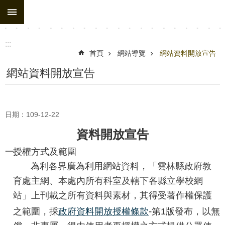
:::
跳到主要內容區塊
進
階
搜
:::
尋
首頁
網站導覽
網站資料開放宣告
處
網站資料開放宣告
務
組
織
日期：109-12-22
行
資料開放宣告
政
一、
授權方式及範圍
公
為利各界廣為利用網站資料，
「雲林縣政府教
告
育處主網、本處內所有科室及轄下各縣立學校網
行
站」
上刊載之所有資料與素材，其得受著作權保護
政
-
之範圍，採
政府資料開放授權條款
第1版發布，以無
填