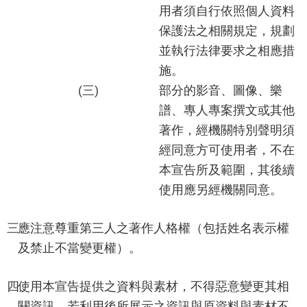
源
用者須自行依照個人資料
保護法之相關規定，規劃
酷
課
並執行法律要求之相應措
雲
施。
林
(三)
部分的影音、圖像、樂
線
譜、專人專案撰文或其他
上
著作，經機關特別聲明須
教
經同意方可使用者，不在
學
本宣告所及範圍，其後續
成
使用應另經機關同意。
果
分
三、
應注意尊重第三人之著作人格權（包括姓名表示權
享
及禁止不當變更權）。
平
台
四、
使用本宣告提供之資料與素材，不得惡意變更其相
公
關資訊，若利用後所展示之資訊與原資料與素材不