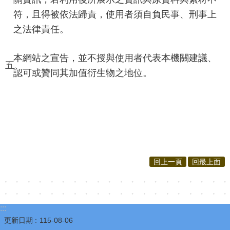
視
符，且得被依法歸責，使用者須自負民事、刑事上
兒
之法律責任。
少
資
本網站之宣告，並不授與使用者代表本機關建議、
五、
源
認可或贊同其加值衍生物之地位。
網
性
別
平
等
專
回上一頁
回最上面
區
音
樂
:::
更新日期
115-08-06
比