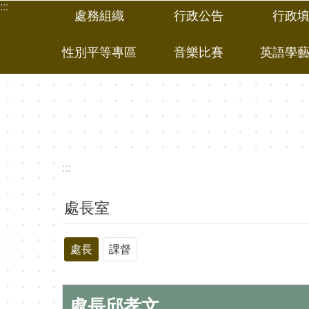
:::
跳到主要內容區塊
處務組織
行政公告
行政
性別平等專區
音樂比賽
英語學
:::
處長室
處長
課督
處長邱孝文