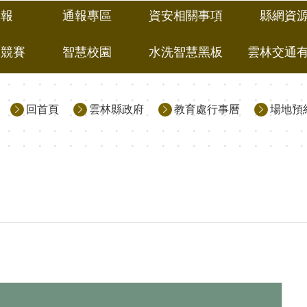
填報
通報專區
資安相關事項
縣網資
藝競賽
智慧校園
水洗智慧黑板
雲林交通
回首頁
雲林縣政府
教育處行事曆
場地預