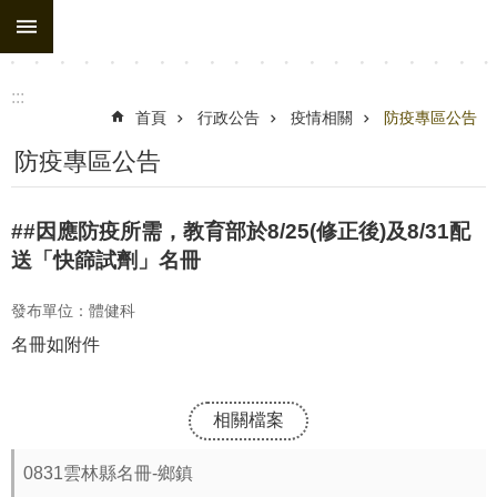
:::
跳到主要內容區塊
進
階
搜
:::
尋
首頁
行政公告
疫情相關
防疫專區公告
處
防疫專區公告
務
組
##因應防疫所需，教育部於8/25(修正後)及8/31配
織
送「快篩試劑」名冊
行
發布單位：體健科
政
名冊如附件
公
告
相關檔案
行
政
0831雲林縣名冊-鄉鎮
填