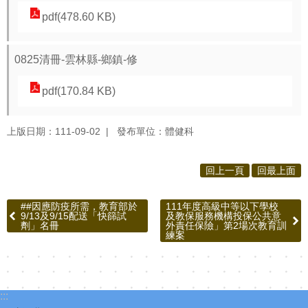
報
pdf(478.60 KB)
通
0825清冊-雲林縣-鄉鎮-修
報
專
pdf(170.84 KB)
區
資
上版日期：111-09-02
發布單位：體健科
安
相
回上一頁
回最上面
關
事
##因應防疫所需，教育部於
111年度高級中等以下學校
9/13及9/15配送「快篩試
及教保服務機構投保公共意
項
劑」名冊
外責任保險」第2場次教育訓
練案
縣
網
資
:::