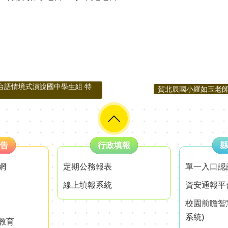
台語情境式演說國中學生組 特
賀北辰國小羅如玉老師
告
行政填報
縣
網
定期公務報表
單一入口認
線上填報系統
資安通報平
校園前瞻智
系統)
教育