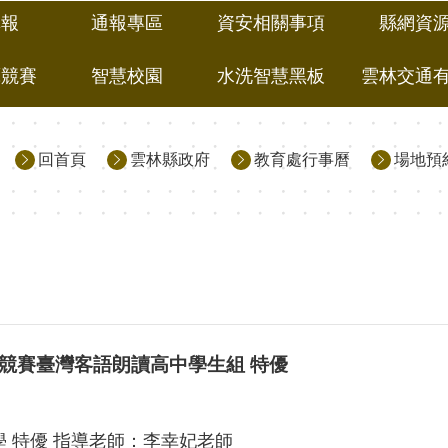
填報
通報專區
資安相關事項
縣網資
藝競賽
智慧校園
水洗智慧黑板
雲林交通
回首頁
雲林縣政府
教育處行事曆
場地預
文競賽臺灣客語朗讀高中學生組 特優
 特優 指導老師：李幸妃老師