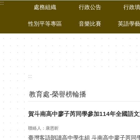
:::
跳到主要內容區塊
處務組織
行政公告
行政
性別平等專區
音樂比賽
英語學
:::
教育處-榮譽榜輪播
賀斗南高中廖子芮同學參加114年全國語
聯絡人：康恩昕
臺灣客語朗讀高中學生組 斗南高中廖子芮同學