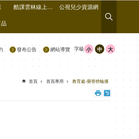
源
酷課雲林線上教學成果分享平台
公視兒少資源網
有品
字級
約
發布公告
網站導覽
小
中
大
首頁
首頁專用
教育處-榮譽榜輪播