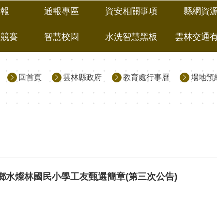
填報
通報專區
資安相關事項
縣網資
藝競賽
智慧校園
水洗智慧黑板
雲林交通
回首頁
雲林縣政府
教育處行事曆
場地預
林鄉水燦林國民小學工友甄選簡章(第三次公告)