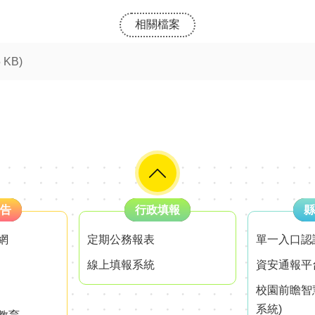
相關檔案
5 KB)
告
行政填報
縣
網
定期公務報表
單一入口認
線上填報系統
資安通報平
校園前瞻智
系統)