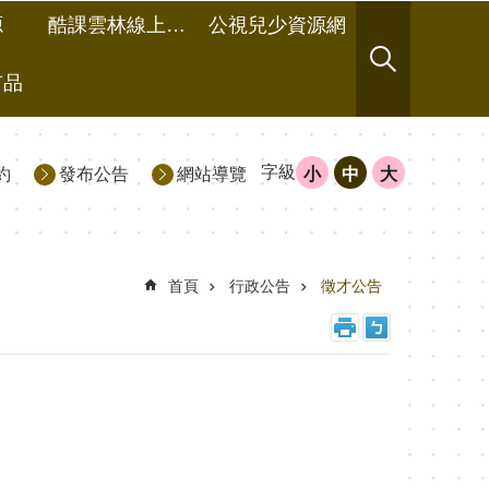
源
酷課雲林線上教學成果分享平台
公視兒少資源網
有品
字級
約
發布公告
網站導覽
小
中
大
首頁
行政公告
徵才公告