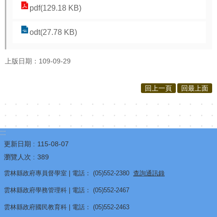
pdf(129.18 KB)
報
通
odt(27.78 KB)
報
專
上版日期：109-09-29
區
回上一頁
回最上面
資
安
相
關
:::
更新日期
115-08-07
事
瀏覽人次
389
項
雲林縣政府專員督學室 | 電話： (05)552-2380
查詢通訊錄
縣
雲林縣政府學務管理科 | 電話： (05)552-2467
網
資
雲林縣政府國民教育科 | 電話： (05)552-2463