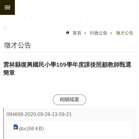
:::
跳到主要內容區塊
進
階
搜
:::
尋
首頁
行政公告
徵才公告
處
徵才公告
務
組
雲林縣復興國民小學109學年度課後照顧教師甄選
織
簡章
行
政
公
相關檔案
告
094668-2020-09-28-13-59-21
行
政
doc(68 KB)
填