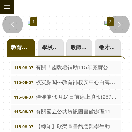
:::
跳到主要內容區塊
進
:::
階
1
2
搜
尋
處
教育處公告
學校單位公告
教師甄選
徵才公告
務
組
織
有關「國教署補助115年充實公立國民中小學圖書館（室）藏書量」計畫期程至115年7月31日止，請盡快辦理核結請款。
115-08-07
行
校安點閱---教育部校安中心白海豚颱風第一號通報
115-08-07
政
公
催催催~8月14日前線上填報(2572)「校園學生自我傷害辨識與防治處遇知能」研習統計調查，請尚未填報學校盡速填寫。
115-08-07
告
有關國立公共資訊圖書館辦理115年度國小班級工作坊活動，請踴躍運用及申請。
115-08-07
行
政
【轉知】欣榮圖書館急難學生助學金
115-08-07
填