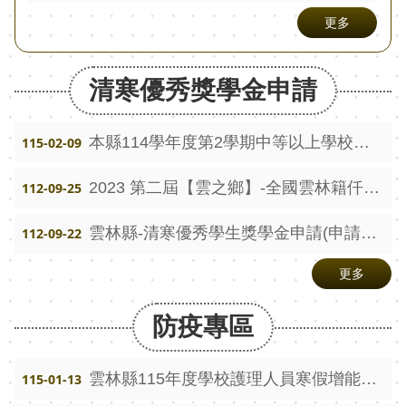
視
更多
兒
少
清寒優秀獎學金申請
資
源
網
本縣114學年度第2學期中等以上學校清寒優秀獎學金 115年2月15日（星期日）起至115年3月30日（星期一）止 受理申請
115-02-09
性
2023 第二屆【雲之鄉】-全國雲林籍仟萬冠名獎 績優、清寒子女獎助學金
112-09-25
別
平
雲林縣-清寒優秀學生獎學金申請(申請期間：112.9.15至112.10.15)
112-09-22
等
更多
專
區
防疫專區
音
樂
雲林縣115年度學校護理人員寒假增能研習手冊
115-01-13
比