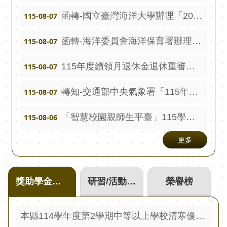
報
函轉-國立臺灣海洋大學辦理「2026海洋教育論壇」，請踴躍參加。
115-08-07
通
函轉-海洋委員會海洋保育署辦理「海洋保護區域網絡多元協作計畫」補助計畫新增補助對象範疇，並更新徵件須知，請踴躍參加。
115-08-07
報
專
115年度續領月退休金退休重審差額(第二階段)申請(8月14日前截止)
115-08-07
區
轉知-交通部中央氣象署「115年度氣象實務研習計畫」，請踴躍報名參加。
115-08-07
資
安
「智慧校園親師生平臺」115學年度新生製卡線上說明會--簡報及錄影檔
115-08-06
相
關
更多
事
項
獎助學金佈告
研習/活動訊息宣導
榮譽榜
縣
網
資
本縣114學年度第2學期中等以上學校清寒優秀獎學金 115年2月15日（星期日）起至115年3月30日（星期一）止 受理申請