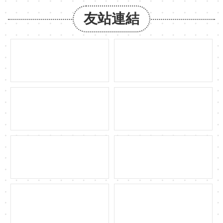
約
友站連結
發
布
公
告
網
站
導
覽
網
站
資
料
開
放