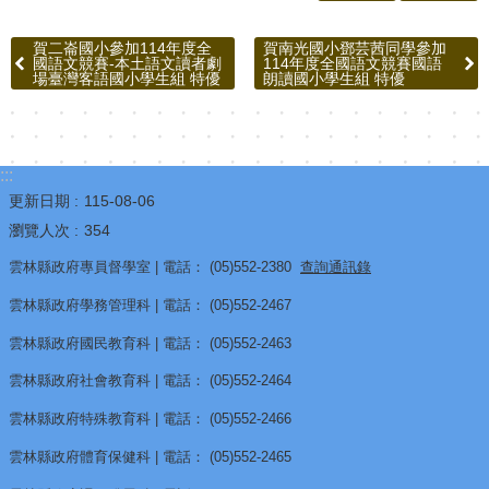
報
賀二崙國小參加114年度全
賀南光國小鄧芸茜同學參加
國語文競賽-本土語文讀者劇
114年度全國語文競賽國語
通
場臺灣客語國小學生組 特優
朗讀國小學生組 特優
報
專
區
:::
更新日期
115-08-06
資
瀏覽人次
354
安
相
雲林縣政府專員督學室 | 電話： (05)552-2380
查詢通訊錄
關
雲林縣政府學務管理科 | 電話： (05)552-2467
事
雲林縣政府國民教育科 | 電話： (05)552-2463
項
雲林縣政府社會教育科 | 電話： (05)552-2464
縣
雲林縣政府特殊教育科 | 電話： (05)552-2466
網
雲林縣政府體育保健科 | 電話： (05)552-2465
資