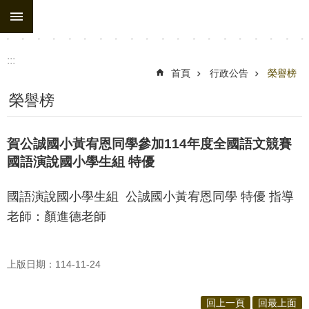
:::
跳到主要內容區塊
進
階
搜
:::
尋
首頁
行政公告
榮譽榜
處
榮譽榜
務
組
賀公誠國小黃宥恩同學參加114年度全國語文競賽
織
國語演說國小學生組 特優
行
國語演說國小學生組 公誠國小黃宥恩同學 特優 指導
政
老師：顏進德老師
公
告
上版日期：114-11-24
行
政
回上一頁
回最上面
填