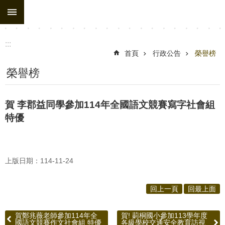
:::
跳到主要內容區塊
進
階
搜
:::
尋
首頁
行政公告
榮譽榜
處
榮譽榜
務
組
賀 李郡益同學參加114年全國語文競賽寫字社會組
織
特優
行
政
公
上版日期：114-11-24
告
回上一頁
回最上面
行
政
賀鄭兆薇老師參加114年全
賀! 莿桐國小參加113學年度
填
國語文競賽作文社會組 特優
各級學校交通安全教育訪視