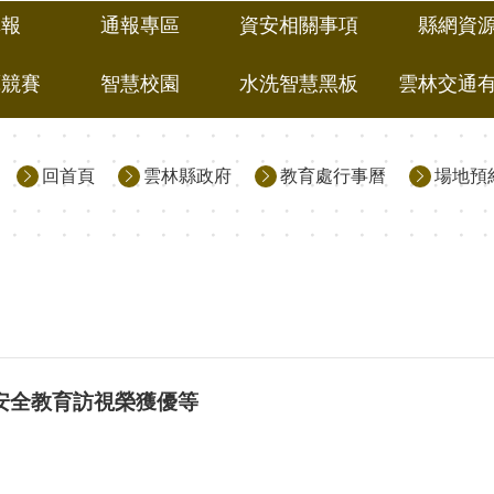
填報
通報專區
資安相關事項
縣網資
藝競賽
智慧校園
水洗智慧黑板
雲林交通
回首頁
雲林縣政府
教育處行事曆
場地預
通安全教育訪視榮獲優等