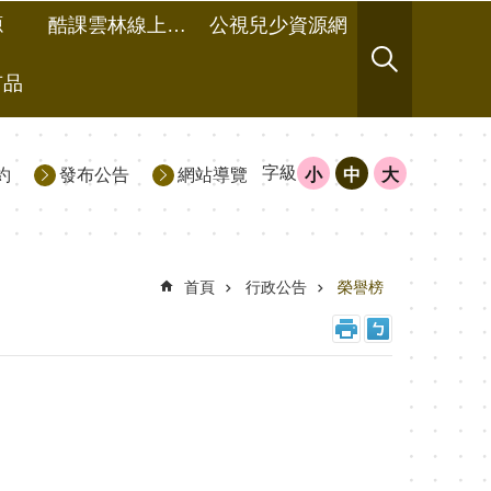
源
酷課雲林線上教學成果分享平台
公視兒少資源網
有品
字級
約
發布公告
網站導覽
小
中
大
首頁
行政公告
榮譽榜