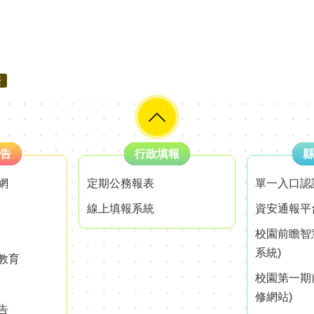
優
告
行政填報
縣
網
定期公務報表
單一入口認
線上填報系統
資安通報平
校園前瞻智
系統)
教育
校園第一期
修網站)
告