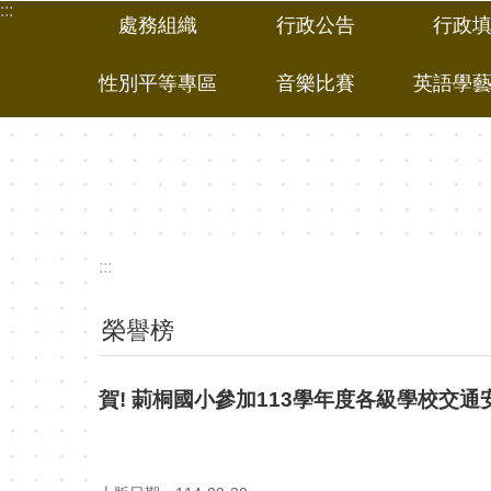
:::
跳到主要內容區塊
處務組織
行政公告
行政
性別平等專區
音樂比賽
英語學
:::
榮譽榜
賀! 莿桐國小參加113學年度各級學校交