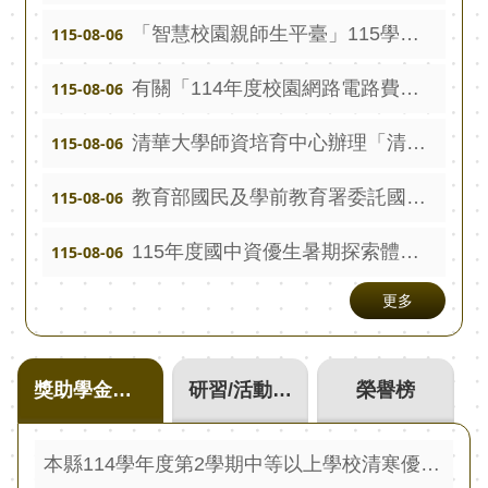
報
「智慧校園親師生平臺」115學年度新生製卡線上說明會--簡報及錄影檔
115-08-06
通
有關「114年度校園網路電路費」經費結報表，請尚未繳交之學校盡速送至教育處課程發展科。
115-08-06
報
專
清華大學師資培育中心辦理「清華光罩教學專業論壇（六）變動時代中的好老師： 教師素養與教師韌性」
115-08-06
區
教育部國民及學前教育署委託國立臺北教育大學辦理之「114至116年度學前階段特殊教育專業知能實施計畫」之115年度第六-1場次視訊研習實施計畫暨第七場次混成研習實施計畫
115-08-06
資
安
115年度國中資優生暑期探索體驗營錄取名單
115-08-06
相
關
更多
事
項
獎助學金佈告
研習/活動訊息宣導
榮譽榜
縣
網
資
本縣114學年度第2學期中等以上學校清寒優秀獎學金 115年2月15日（星期日）起至115年3月30日（星期一）止 受理申請