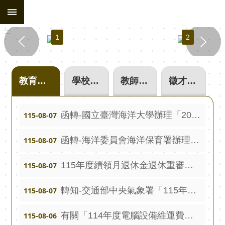
:::
跳到主要內容區塊
進
:::
階
1
2
搜
尋
處
教育處公告
學校單位公告
教師甄選
徵才公告
務
組
織
函轉-國立臺灣海洋大學辦理「2026海洋教育論壇」，請踴躍參加。
115-08-07
行
函轉-海洋委員會海洋保育署辦理「海洋保護區域網絡多元協作計畫」補助計畫新增補助對象範疇，並更新徵件須知，請踴躍參加。
115-08-07
政
公
115年度續領月退休金退休重審差額(第二階段)申請(8月14日前截止)
115-08-07
告
轉知-交通部中央氣象署「115年度氣象實務研習計畫」，請踴躍報名參加。
115-08-07
行
政
有關「114年度電腦設備維運費」請重光、中溪、光復、拯民、陽明國小、樟湖國中小、二崙國中、蔦松藝術高中，盡速將經費結報表送至教育處課程發展科。
115-08-06
填