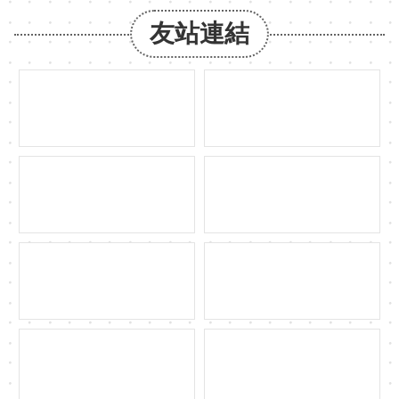
約
友站連結
發
布
公
告
網
站
導
覽
網
站
資
料
開
放