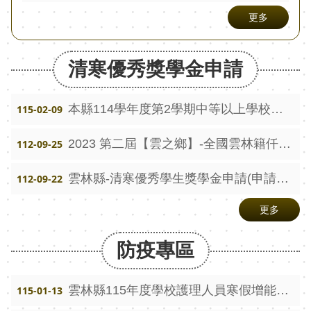
視
更多
兒
少
清寒優秀獎學金申請
資
源
網
本縣114學年度第2學期中等以上學校清寒優秀獎學金 115年2月15日（星期日）起至115年3月30日（星期一）止 受理申請
115-02-09
性
2023 第二屆【雲之鄉】-全國雲林籍仟萬冠名獎 績優、清寒子女獎助學金
112-09-25
別
平
雲林縣-清寒優秀學生獎學金申請(申請期間：112.9.15至112.10.15)
112-09-22
等
更多
專
區
防疫專區
音
樂
雲林縣115年度學校護理人員寒假增能研習手冊
115-01-13
比