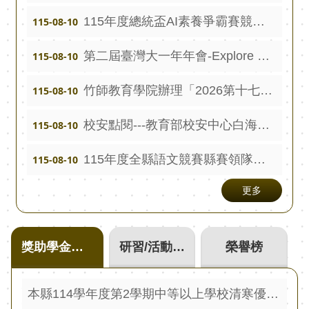
報
115年度總統盃AI素養爭霸賽競賽賽程及競賽規定
115-08-10
通
第二屆臺灣大一年年會-Explore Beyond：探索自 我‧跨域連結‧智慧未來」論文徵稿
115-08-10
報
專
竹師教育學院辦理「2026第十七屆教育創新國際 學術研討會徵稿資訊
115-08-10
區
校安點閱---教育部校安中心白海豚颱風第二號通報
115-08-10
資
安
115年度全縣語文競賽縣賽領隊會議日期調整至115年9月4日辦理
115-08-10
相
關
更多
事
項
獎助學金佈告
研習/活動訊息宣導
榮譽榜
縣
網
資
本縣114學年度第2學期中等以上學校清寒優秀獎學金 115年2月15日（星期日）起至115年3月30日（星期一）止 受理申請