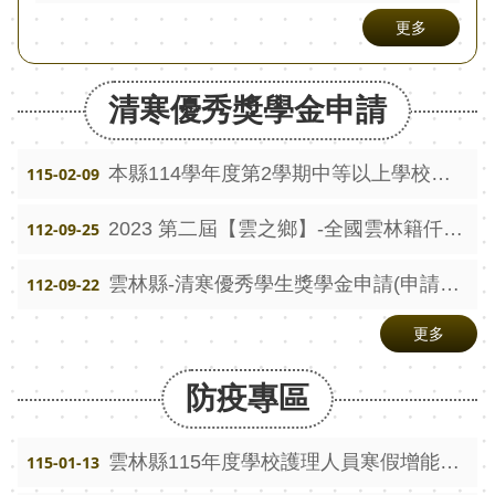
視
更多
兒
少
清寒優秀獎學金申請
資
源
網
本縣114學年度第2學期中等以上學校清寒優秀獎學金 115年2月15日（星期日）起至115年3月30日（星期一）止 受理申請
115-02-09
性
2023 第二屆【雲之鄉】-全國雲林籍仟萬冠名獎 績優、清寒子女獎助學金
112-09-25
別
平
雲林縣-清寒優秀學生獎學金申請(申請期間：112.9.15至112.10.15)
112-09-22
等
更多
專
區
防疫專區
音
樂
雲林縣115年度學校護理人員寒假增能研習手冊
115-01-13
比