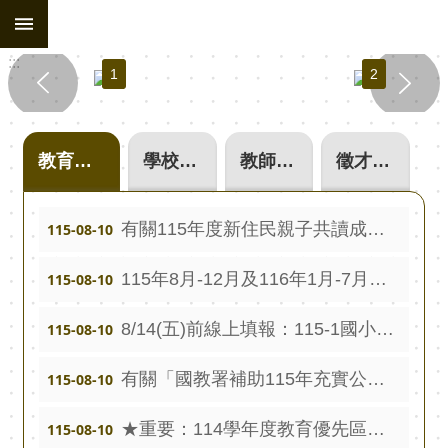
:::
跳到主要內容區塊
進
:::
階
1
2
搜
尋
處
教育處公告
學校單位公告
教師甄選
徵才公告
務
組
織
有關115年度新住民親子共讀成長卓越計畫經費領據，請以下學校盡速寄送至本府教育處課程發展科
115-08-10
行
115年8月-12月及116年1月-7月充實行政人力僱用名冊公告
115-08-10
政
公
8/14(五)前線上填報：115-1國小兼任輔導教師減授課鐘點費申請補助人數調查
115-08-10
告
有關「國教署補助115年充實公立國民中小學圖書館（室）藏書量」計畫期程至115年7月31日止，請盡快辦理核結請款。
115-08-10
行
政
★重要：114學年度教育優先區計畫－推展親職教育活動辦理完成請盡速核結經費
115-08-10
填