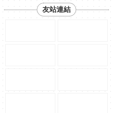
約
友站連結
發
布
公
告
網
站
導
覽
網
站
資
料
開
放