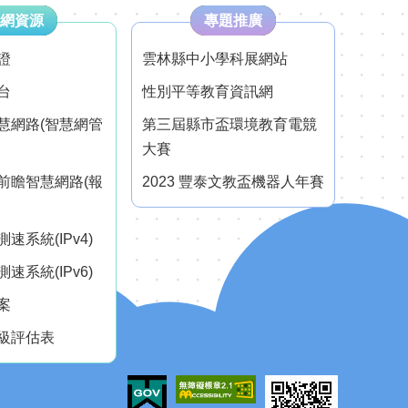
網資源
專題推廣
證
雲林縣中小學科展網站
台
性別平等教育資訊網
慧網路(智慧網管
第三屆縣市盃環境教育電競
大賽
前瞻智慧網路(報
2023 豐泰文教盃機器人年賽
速系統(IPv4)
速系統(IPv6)
案
級評估表