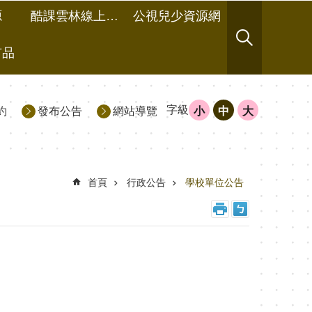
源
酷課雲林線上教學成果分享平台
公視兒少資源網
有品
字級
約
發布公告
網站導覽
小
中
大
首頁
行政公告
學校單位公告
。