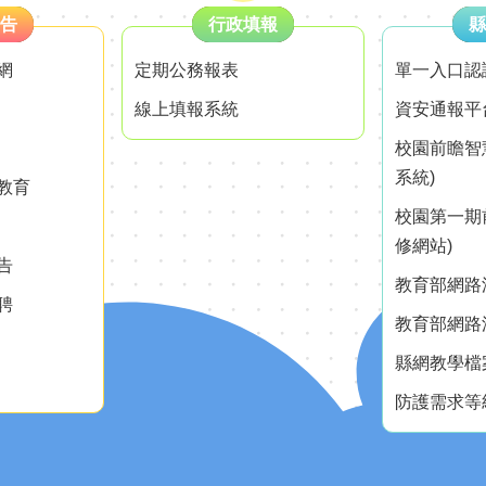
告
行政填報
縣
網
定期公務報表
單一入口認
線上填報系統
資安通報平
校園前瞻智
系統)
教育
校園第一期
修網站)
告
教育部網路測
聘
教育部網路測
縣網教學檔
防護需求等