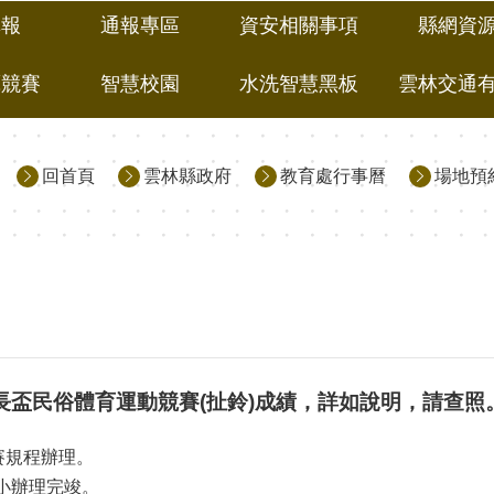
填報
通報專區
資安相關事項
縣網資
藝競賽
智慧校園
水洗智慧黑板
雲林交通
回首頁
雲林縣政府
教育處行事曆
場地預
縣長盃民俗體育運動競賽(扯鈴)成績，詳如說明，請查照
賽規程辦理。
國小辦理完竣。