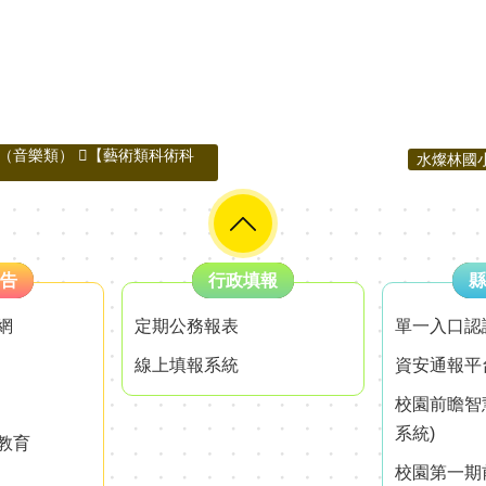
（音樂類） 【藝術類科術科
水燦林國
告
行政填報
縣
網
定期公務報表
單一入口認
線上填報系統
資安通報平
校園前瞻智
系統)
教育
校園第一期