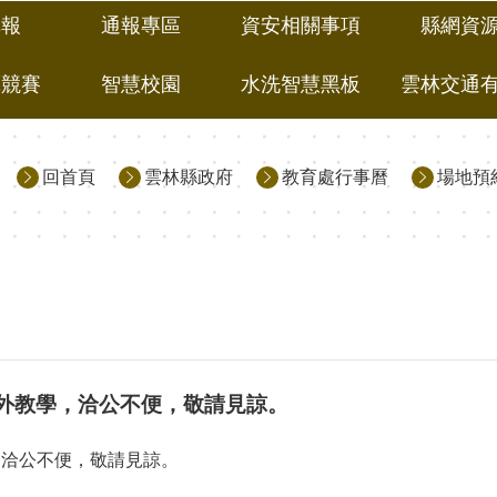
填報
通報專區
資安相關事項
縣網資
藝競賽
智慧校園
水洗智慧黑板
雲林交通
回首頁
雲林縣政府
教育處行事曆
場地預
性校外教學，洽公不便，敬請見諒。
學，洽公不便，敬請見諒。