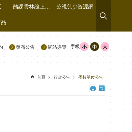
源
酷課雲林線上教學成果分享平台
公視兒少資源網
有品
字級
約
發布公告
網站導覽
小
中
大
首頁
行政公告
學校單位公告