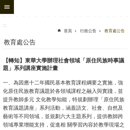
:::
跳到主要內容區塊
進
階
搜
:::
尋
首頁
行政公告
教育處公告
處
教育處公告
務
組
【轉知】東華大學辦理社會領域「原住民族時事議
織
題」系列講座實施計畫
行
一、為因應十二年國民基本教育課程綱要之實施，強
政
化原住民族教育議題於各領域課程之融入與實踐，並
公
提升教師多元 文化教學知能，特規劃辦理「原住民族
告
教育議題講座」系列活動，涵蓋語文、社會、自然及
行
藝術等不同領域，並規劃六大主題系列，提供教師跨
政
領域專業增能支持，促進相 關學習內容於教學現場之
填