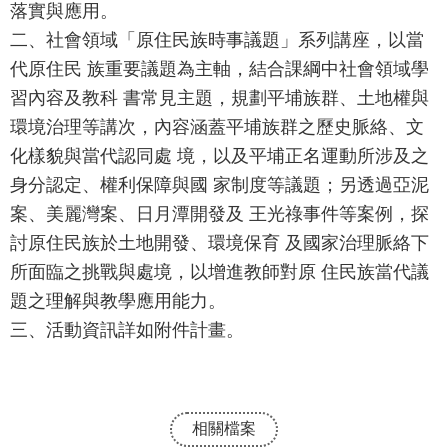
落實與應用。
報
二、社會領域「原住民族時事議題」系列講座，以當
通
代原住民 族重要議題為主軸，結合課綱中社會領域學
報
習內容及教科 書常見主題，規劃平埔族群、土地權與
專
環境治理等講次，內容涵蓋平埔族群之歷史脈絡、文
區
化樣貌與當代認同處 境，以及平埔正名運動所涉及之
身分認定、權利保障與國 家制度等議題；另透過亞泥
資
案、美麗灣案、日月潭開發及 王光祿事件等案例，探
安
討原住民族於土地開發、環境保育 及國家治理脈絡下
相
關
所面臨之挑戰與處境，以增進教師對原 住民族當代議
事
題之理解與教學應用能力。
項
三、活動資訊詳如附件計畫。
縣
網
資
相關檔案