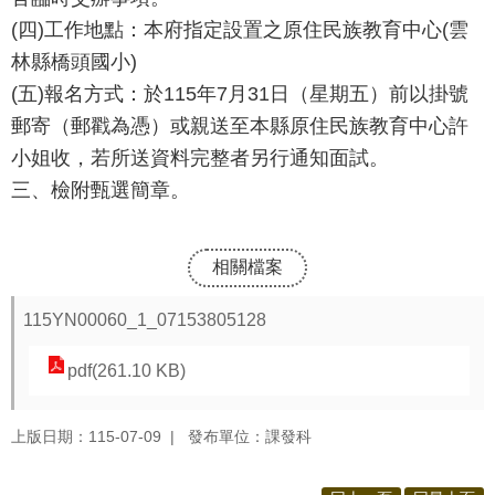
源
(四)工作地點：本府指定設置之原住民族教育中心(雲
酷
林縣橋頭國小)
課
(五)報名方式：於115年7月31日（星期五）前以掛號
雲
郵寄（郵戳為憑）或親送至本縣原住民族教育中心許
林
小姐收，若所送資料完整者另行通知面試。
線
三、檢附甄選簡章。
上
教
學
相關檔案
成
果
115YN00060_1_07153805128
分
pdf(261.10 KB)
享
平
上版日期：115-07-09
發布單位：課發科
台
公