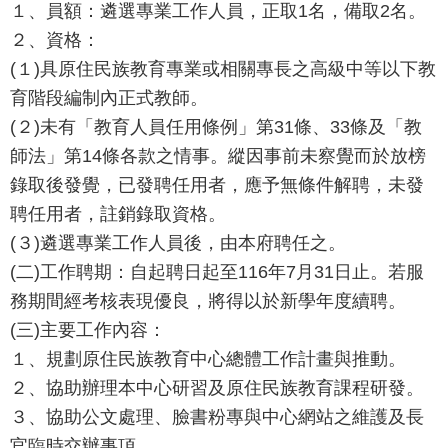
１、員額：遴選專業工作人員，正取1名，備取2名。
報
２、資格：
通
(１)具原住民族教育專業或相關專長之高級中等以下教
報
育階段編制內正式教師。
專
(２)未有「教育人員任用條例」第31條、33條及「教
區
師法」第14條各款之情事。縱因事前未察覺而於放榜
錄取後發覺，已發聘任用者，應予無條件解聘，未發
資
聘任用者，註銷錄取資格。
安
(３)遴選專業工作人員後，由本府聘任之。
相
關
(二)工作聘期：自起聘日起至116年7月31日止。若服
事
務期間經考核表現優良，將得以於新學年度續聘。
項
(三)主要工作內容：
１、規劃原住民族教育中心總體工作計畫與推動。
縣
２、協助辦理本中心研習及原住民族教育課程研發。
網
３、協助公文處理、臉書粉專與中心網站之維護及長
資
官臨時交辦事項。