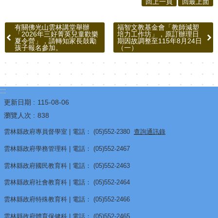
回上一頁
回最上面
視
兒
有關佛光山雲林講堂舉辦
福智文教基金會「教師減塑
「2026年三好菁英兒童歡樂
培力工作坊」，原訂辦理日
少
夏令營」，請轉知家長鼓勵
期因故調整至115年8月24日
孩子報名參加。
（一）
資
源
網
:::
性
更新日期
115-08-06
別
瀏覽人次
838
平
雲林縣政府專員督學室 | 電話： (05)552-2380
查詢通訊錄
等
雲林縣政府學務管理科 | 電話： (05)552-2467
專
區
雲林縣政府國民教育科 | 電話： (05)552-2463
雲林縣政府社會教育科 | 電話： (05)552-2464
音
樂
雲林縣政府特殊教育科 | 電話： (05)552-2466
比
雲林縣政府體育保健科 | 電話： (05)552-2465