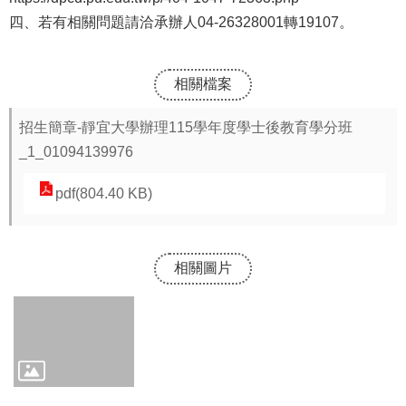
報
四、若有相關問題請洽承辦人04-26328001轉19107。
通
報
相關檔案
專
招生簡章-靜宜大學辦理115學年度學士後教育學分班
區
_1_01094139976
資
pdf(804.40 KB)
安
相
關
相關圖片
事
項
縣
網
資