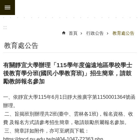
:::
跳到主要內容區塊
進
階
搜
:::
尋
首頁
行政公告
教育處公告
處
教育處公告
務
組
有關靜宜大學辦理「115學年度偏遠地區學校學士
織
後教育學分班(國民小學教育班)」招生簡章，請鼓
勵教師報名參加
行
政
一、依靜宜大學115年6月1日靜大推廣字第1150001364號函
公
辦理。
告
二、旨揭班別辦理共2班(臺中、雲林各1班)，報名資格、收
行
費 及報名方式請參考招生簡章，敬請鼓勵所屬報名參加。
政
三、簡章詳如附件，亦可至網頁下載：
填
https://dpcd.pu.edu.tw/p/404-1047-72363.php