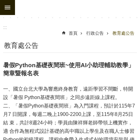
:::
跳到主要內容區塊
進
階
搜
:::
尋
首頁
行政公告
教育處公告
處
教育處公告
務
組
暑假Python基礎夜間班~使用AI小助理輔助教學」
織
簡章暨報名表
行
一、國立台北大學為響應終身教育，遠距學習不間斷，特開
政
設「暑假 Python基礎夜間班」之同步遠距線上課程。
公
二、「暑假Python基礎夜間班」為入門課程，預計於115年7
告
月7 日開課，每週二晚上1900-2200上課，至115年8月25日
行
結 束，共計8週24小時；學員由陳祥輝老師帶領上機實作，
政
適 合作為無程式設計基礎的高中職以上學生及在職人士修習
填
Python的初級課程，課程中會帶入生成式AI的環境安裝與 使