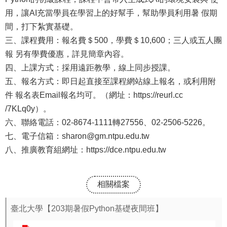
報
用，讓AI充當學員在學習上的好幫手，幫助學員利用暑 假期
間，打下紮實基礎。
通
三、課程費用：報名費＄500，學費＄10,600；三人或五人團
報
報 另有學費優惠，詳見簡章內容。
專
四、上課方式：採用遠距教學，線上同步授課。
區
五、報名方式：即日起直接至課程網站線上報名，或利用附
件 報名表Email報名均可。（網址：https://reurl.cc
資
/7KLq0y）。
安
六、聯絡電話：02-8674-1111轉27556、02-2506-5226。
相
七、電子信箱：sharon@gm.ntpu.edu.tw
關
八、推廣教育組網址：https://dce.ntpu.edu.tw
事
項
相關檔案
縣
網
臺北大學【203期暑假Python基礎夜間班】
資