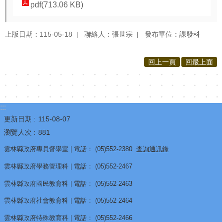
源
pdf(713.06 KB)
酷
上版日期：115-05-18
聯絡人：張世宗
發布單位：課發科
課
雲
回上一頁
回最上面
林
線
上
教
:::
學
更新日期
115-08-07
成
瀏覽人次
881
果
雲林縣政府專員督學室 | 電話： (05)552-2380
查詢通訊錄
分
雲林縣政府學務管理科 | 電話： (05)552-2467
享
平
雲林縣政府國民教育科 | 電話： (05)552-2463
台
雲林縣政府社會教育科 | 電話： (05)552-2464
公
雲林縣政府特殊教育科 | 電話： (05)552-2466