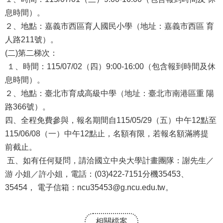
報
息時間）。
２、地點：嘉義市西區育人國民小學（地址：嘉義市西區 育
通
人路211號）。
報
(二)第二梯次：
專
１、時間：115/07/02（四）9:00-16:00（包含報到時間及休
區
息時間）。
２、地點：臺北市育成高級中學（地址：臺北市南港區重 陽
資
路366號）。
安
四、全程免費參與，報名期間自115/05/29（五）中午12點至
相
115/06/08（一）中午12點止，名額有限，若報名額滿將提
關
前截止。
事
五、如有任何疑問，請洽國立中央大學計畫團隊：謝先生／
項
游 小姐／許小姐，電話：(03)422-7151分機35453、
縣
35454， 電子信箱：ncu35453@g.ncu.edu.tw。
網
資
相關檔案