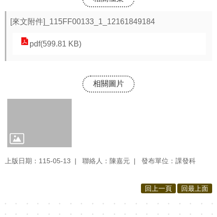
源
[來文附件]_115FF00133_1_12161849184
酷
課
pdf(599.81 KB)
雲
林
線
相關圖片
上
教
學
成
果
分
上版日期：115-05-13
聯絡人：陳嘉元
發布單位：課發科
享
平
回上一頁
回最上面
台
公