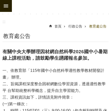
:::
跳到主要內容區塊
進
階
搜
:::
尋
首頁
行政公告
教育處公告
處
教育處公告
務
組
有關中央大學辦理因材網自然科學2026國中小暑期
織
線上課程活動，請鼓勵學生踴躍報名參加。
行
一、依教育部「115年國中小自然科學適性教學教材開發計
政
畫」 辦理。
公
二、旨揭課程深度整合因材網數位學習資源，透過適性教學
告
平 台幫助統整科學概念，提升自主學習能力。
行
三、課程資訊如下，詳情請見附件簡章：
政
(一)第一梯次：
填
１、時間：115/07/01（三）9:00-16:00（包含報到時間及 休