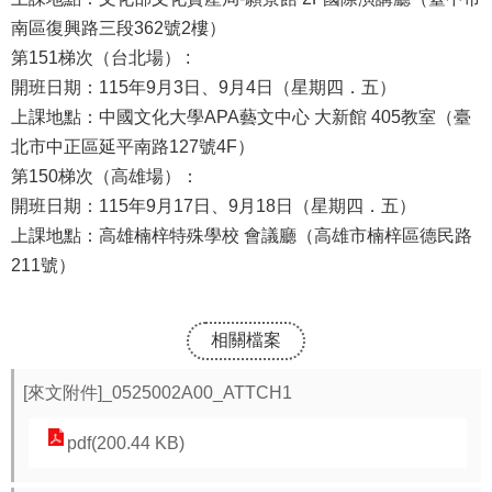
報
南區復興路三段362號2樓）
第151梯次（台北場） :
通
開班日期：115年9月3日、9月4日（星期四．五）
報
上課地點：中國文化大學APA藝文中心 大新館 405教室（臺
專
北市中正區延平南路127號4F）
區
第150梯次（高雄場）：
開班日期：115年9月17日、9月18日（星期四．五）
資
上課地點：高雄楠梓特殊學校 會議廳（高雄市楠梓區德民路
安
211號）
相
關
事
相關檔案
項
[來文附件]_0525002A00_ATTCH1
縣
網
pdf(200.44 KB)
資