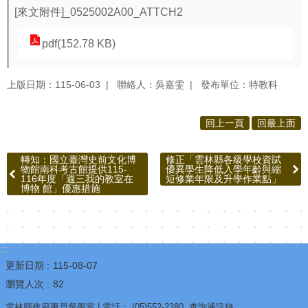
源
[來文附件]_0525002A00_ATTCH2
酷
pdf(152.78 KB)
課
雲
上版日期：115-06-03
聯絡人：吳嘉雯
發布單位：特教科
林
線
回上一頁
回最上面
上
教
轉知：國立臺灣史前文化博
修正「雲林縣各級學校資賦
學
物館南科考古館提供115-
優異學生降低入學年齡與縮
116年度「週三我的教室在
短修業年限及升學作業點」
成
博物 館」優惠措施
果
分
享
:::
平
更新日期
115-08-07
台
瀏覽人次
82
公
雲林縣政府專員督學室 | 電話： (05)552-2380
查詢通訊錄