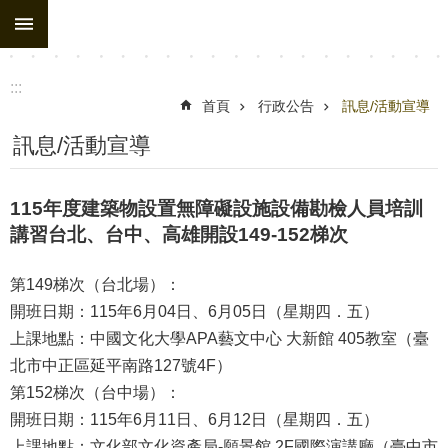
:::
跳到主要內容區塊
進
階
搜
:::
尋
首頁
行政公告
訊息/活動宣導
處
訊息/活動宣導
務
組
115年度建築物設置無障礙設施設備勘檢人員培訓
織
講習台北、台中、高雄開設149-152梯次
行
第149梯次（台北場）：
政
開班日期：115年6月04日、6月05日（星期四．五）
公
上課地點：中國文化大學APA藝文中心 大新館 405教室（臺
告
北市中正區延平南路127號4F）
行
第152梯次（台中場）：
政
開班日期：115年6月11日、6月12日（星期四．五）
填
上課地點：文化部文化資產局-願景館 2F國際演講廳（臺中市