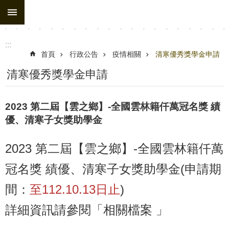
:::
跳到主要內容區塊
進
階
搜
:::
尋
首頁
行政公告
疫情相關
清寒優秀獎學金申請
處
清寒優秀獎學金申請
務
組
2023 第二屆【雲之鄉】-全國雲林籍仟萬冠名獎 績
織
優、清寒子女獎助學金
行
2023 第二屆【雲之鄉】-全國雲林籍仟萬
政
公
冠名獎 績優、清寒子女獎助學金(申請期
告
間：
至112.10.13日止
)
行
詳細資訊請參閱「相關檔案 」
政
填