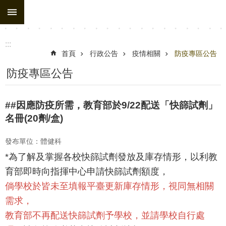
:::
跳到主要內容區塊
進
階
搜
:::
尋
首頁
行政公告
疫情相關
防疫專區公告
處
防疫專區公告
務
組
##因應防疫所需，教育部於9/22配送「快篩試劑」
織
名冊(20劑/盒)
行
發布單位：體健科
政
*為了解及掌握各校快篩試劑發放及庫存情形，以利教
公
育部即時向指揮中心申請快篩試劑額度，
告
倘學校於皆未至填報平臺更新庫存情形，視同無相關
行
需求，
政
教育部不再配送快篩試劑予學校，並請學校自行處
填