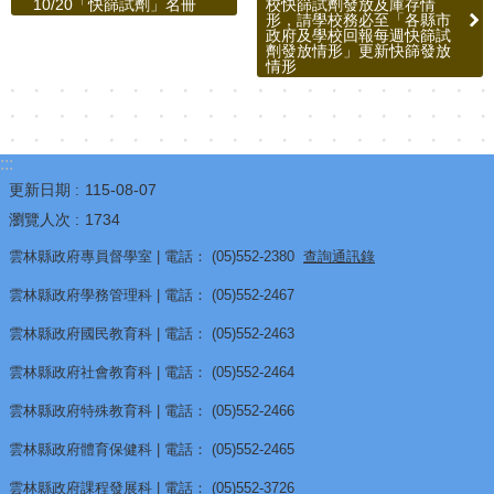
源
10/20「快篩試劑」名冊
校快篩試劑發放及庫存情
形，請學校務必至「各縣市
政府及學校回報每週快篩試
酷
劑發放情形」更新快篩發放
情形
課
雲
林
:::
線
更新日期
115-08-07
上
瀏覽人次
1734
教
雲林縣政府專員督學室 | 電話： (05)552-2380
查詢通訊錄
學
成
雲林縣政府學務管理科 | 電話： (05)552-2467
果
雲林縣政府國民教育科 | 電話： (05)552-2463
分
雲林縣政府社會教育科 | 電話： (05)552-2464
享
平
雲林縣政府特殊教育科 | 電話： (05)552-2466
台
雲林縣政府體育保健科 | 電話： (05)552-2465
公
雲林縣政府課程發展科 | 電話： (05)552-3726