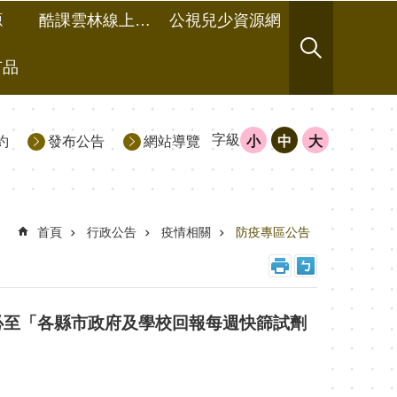
源
酷課雲林線上教學成果分享平台
公視兒少資源網
有品
字級
約
發布公告
網站導覽
小
中
大
首頁
行政公告
疫情相關
防疫專區公告
必至「各縣市政府及學校回報每週快篩試劑