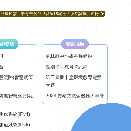
應防疫所需，教育部於9/13及9/15配送「快篩試劑」名冊
網資源
專題推廣
證
雲林縣中小學科展網站
台
性別平等教育資訊網
慧網路(智慧網管
第三屆縣市盃環境教育電競
大賽
前瞻智慧網路(報
2023 豐泰文教盃機器人年賽
速系統(IPv4)
速系統(IPv6)