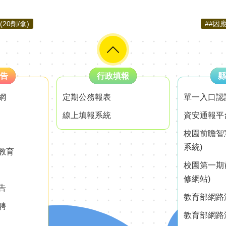
0劑/盒)
##因
告
行政填報
縣
網
定期公務報表
單一入口認
線上填報系統
資安通報平
校園前瞻智
系統)
教育
校園第一期
修網站)
告
教育部網路測
聘
教育部網路測