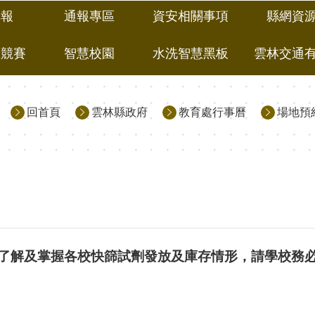
填報
通報專區
資安相關事項
縣網資
藝競賽
智慧校園
水洗智慧黑板
雲林交通
回首頁
雲林縣政府
教育處行事曆
場地預
】為了解及掌握各校快篩試劑發放及庫存情形，請學校務