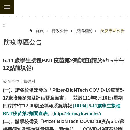
:::
跳到主要內容區塊
進
階
搜
:::
尋
首頁
行政公告
疫情相關
防疫專區公告
處
防疫專區公告
務
組
5-11歲學生接種BNT疫苗第2劑調查(請於6/16中午
織
12點前填報)
行
發布單位：體健科
政
(一)、請各校儘速發放「Pfizer-BioNTech COVID-19疫苗5-
公
17歲接種須知及評估暨意願書」，並於111年6月16日(星期
告
四)前中午12:00前至填報系統填報
[10184] 5-11
歲學生接種
行
BNT
疫苗第
2
劑調查表。
(
http://eform.ylc.edu.tw/)
政
(二)、請學校備妥「Pfizer-BioNTech COVID-19疫苗5-17歲
填
接種須知及評估暨意願書」(附件1)、「COVID-19疫苗校園