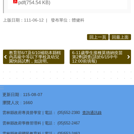
源
pdf(754.54 KB)
酷
上版日期：111-06-12
發布單位：體健科
課
雲
回上一頁
回最上面
林
線
教育部6/7及6/10補助本縣轄
6-11歲學生接種莫德納疫苗
上
內高級中等以下學校及幼兒
第2劑調查(請於6/15中午
園快篩試劑，如說明。
12:00前填報)
教
學
成
果
:::
分
更新日期
115-08-07
享
瀏覽人次
1660
平
雲林縣政府專員督學室 | 電話： (05)552-2380
查詢通訊錄
台
雲林縣政府學務管理科 | 電話： (05)552-2467
公
雲林縣政府國民教育科 | 電話： (05)552-2463