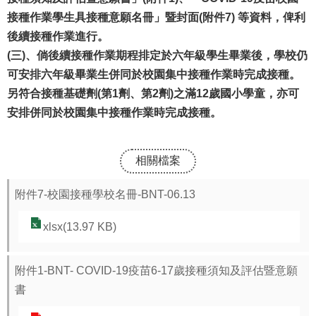
報
接種作業學生具接種意願名冊」暨封面(附件7) 等資料，俾利
後續接種作業進行。
通
(三)、倘後續接種作業期程排定於六年級學生畢業後，學校仍
報
可安排六年級畢業生併同於校園集中接種作業時完成接種。
專
另符合接種基礎劑(第1劑、第2劑)之滿12歲國小學童，亦可
區
安排併同於校園集中接種作業時完成接種。
資
安
相關檔案
相
關
附件7-校園接種學校名冊-BNT-06.13
事
xlsx(13.97 KB)
項
縣
附件1-BNT- COVID-19疫苗6-17歲接種須知及評估暨意願
網
書
資