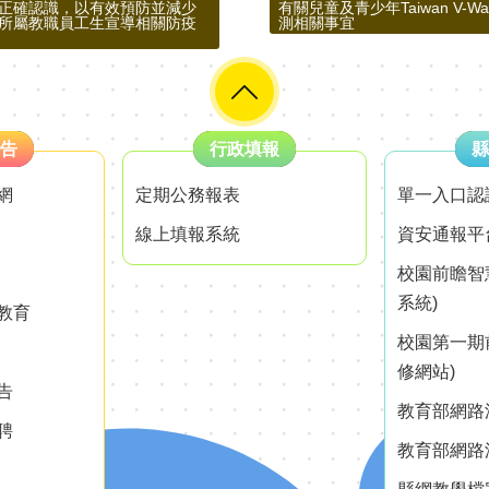
)有正確認識，以有效預防並減少
有關兒童及青少年Taiwan V-Wa
所屬教職員工生宣導相關防疫
測相關事宜
告
行政填報
縣
網
定期公務報表
單一入口認
線上填報系統
資安通報平
校園前瞻智
系統)
教育
校園第一期
修網站)
告
教育部網路測
聘
教育部網路測