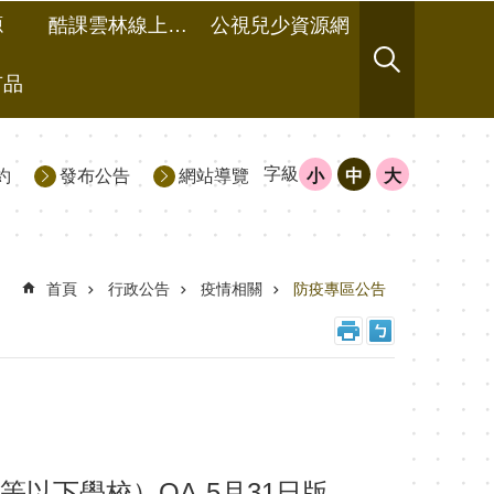
源
酷課雲林線上教學成果分享平台
公視兒少資源網
有品
字級
約
發布公告
網站導覽
小
中
大
首頁
行政公告
疫情相關
防疫專區公告
等以下學校）QA-5月31日版