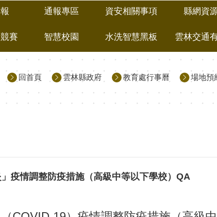
填報
通報專區
資安相關事項
縣網資
藝競賽
智慧校園
水洗智慧黑板
雲林交通
回首頁
雲林縣政府
教育處行事曆
場地預
」疫情調整防疫措施（高級中等以下學校）QA
COVID-19）疫情調整防疫措施（高級中