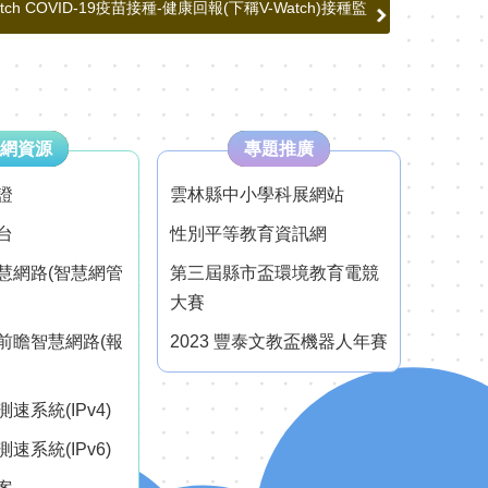
tch COVID-19疫苗接種-健康回報(下稱V-Watch)接種監
網資源
專題推廣
證
雲林縣中小學科展網站
台
性別平等教育資訊網
慧網路(智慧網管
第三屆縣市盃環境教育電競
大賽
前瞻智慧網路(報
2023 豐泰文教盃機器人年賽
速系統(IPv4)
速系統(IPv6)