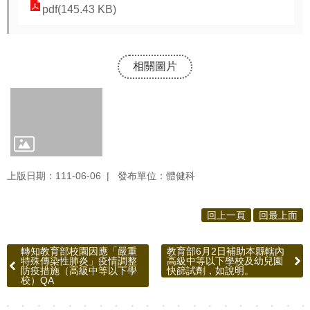
源
pdf(145.43 KB)
酷
課
相關圖片
雲
林
線
上
教
學
上版日期：111-06-06
發布單位：體健科
成
果
回上一頁
回最上面
分
享
轉知教育部校園因應「嚴重
教育部6月2日補助本縣轄內
平
特殊傳染性肺炎」疫情調整
高級中等以下學校及幼兒園
防疫措施（高級中等以下學
快篩試劑，如說明。
台
校）QA
公