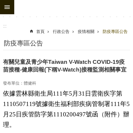
:::
跳到主要內容區塊
進
階
搜
:::
尋
首頁
行政公告
疫情相關
防疫專區公告
處
防疫專區公告
務
組
有關兒童及青少年Taiwan V-Watch COVID-19疫
織
苗接種-健康回報(下稱V-Watch)接種監測相關事宜
行
發布單位：體健科
政
依據雲林縣衛生局111年5月31日雲衛疾字第
公
告
1110507119號
據
衛生福利部疾病管制署111年5
月25日疾管防字第1110200497號函（附件）辦
行
政
理。
填