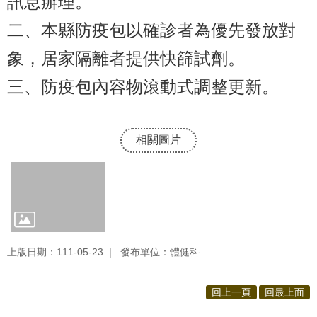
訊息辦理。
報
二、本縣防疫包以確診者為優先發放對
通
象，居家隔離者提供快篩試劑。
報
三、防疫包內容物滾動式調整更新。
專
區
資
相關圖片
安
相
關
事
項
上版日期：111-05-23
發布單位：體健科
縣
網
回上一頁
回最上面
資