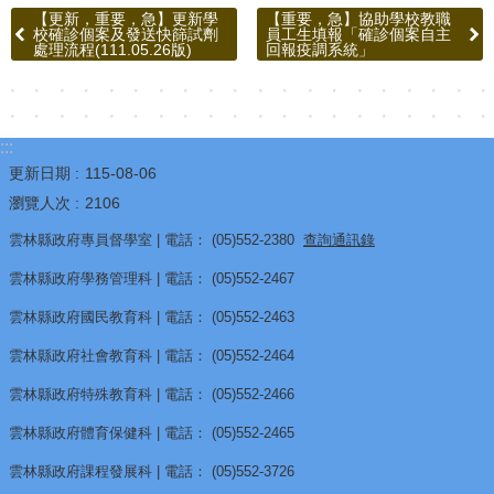
源
【更新，重要，急】更新學
【重要，急】協助學校教職
校確診個案及發送快篩試劑
員工生填報「確診個案自主
酷
處理流程(111.05.26版)
回報疫調系統」
課
雲
林
:::
線
更新日期
115-08-06
上
瀏覽人次
2106
教
雲林縣政府專員督學室 | 電話： (05)552-2380
查詢通訊錄
學
雲林縣政府學務管理科 | 電話： (05)552-2467
成
果
雲林縣政府國民教育科 | 電話： (05)552-2463
分
雲林縣政府社會教育科 | 電話： (05)552-2464
享
雲林縣政府特殊教育科 | 電話： (05)552-2466
平
雲林縣政府體育保健科 | 電話： (05)552-2465
台
雲林縣政府課程發展科 | 電話： (05)552-3726
公