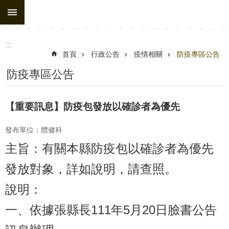
:::
跳到主要內容區塊
進
階
搜
:::
尋
首頁
行政公告
疫情相關
防疫專區公告
處
防疫專區公告
務
組
【重要訊息】防疫包發放以確診者為優先
織
發布單位：體健科
行
主旨：有關本縣防疫包以確診者為優先
政
公
發放對象，詳如說明，請查照。
告
說明：
行
一、依據張縣長111年5月20日臉書公告
政
填