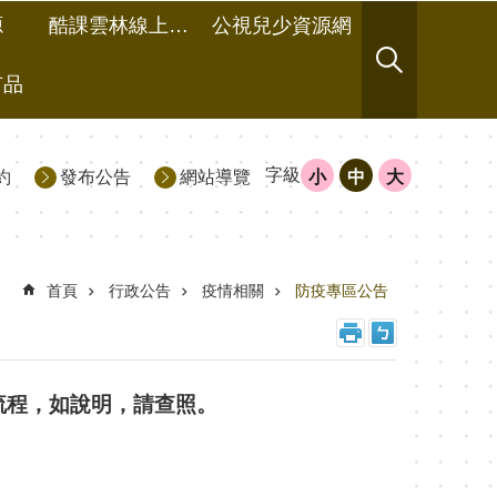
源
酷課雲林線上教學成果分享平台
公視兒少資源網
有品
字級
約
發布公告
網站導覽
小
中
大
首頁
行政公告
疫情相關
防疫專區公告
流程，如說明，請查照。