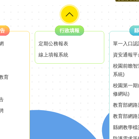
告
行政填報
縣
網
定期公務報表
單一入口認
線上填報系統
資安通報平
校園前瞻智
系統)
教育
校園第一期
修網站)
告
教育部網路測
聘
教育部網路測
縣網教學檔
防護需求等