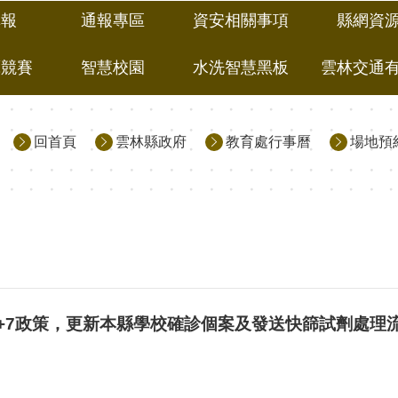
填報
通報專區
資安相關事項
縣網資
藝競賽
智慧校園
水洗智慧黑板
雲林交通
回首頁
雲林縣政府
教育處行事曆
場地預
+7政策，更新本縣學校確診個案及發送快篩試劑處理