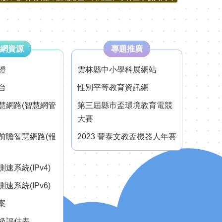
網資源
專題推廣
證
雲林縣中小學科展網站
台
性別平等教育資訊網
慧網路(智慧網管
第三屆縣市盃環境教育電競
大賽
前瞻智慧網路(報
2023 豐泰文教盃機器人年賽
速系統(IPv4)
速系統(IPv6)
案
級評估表