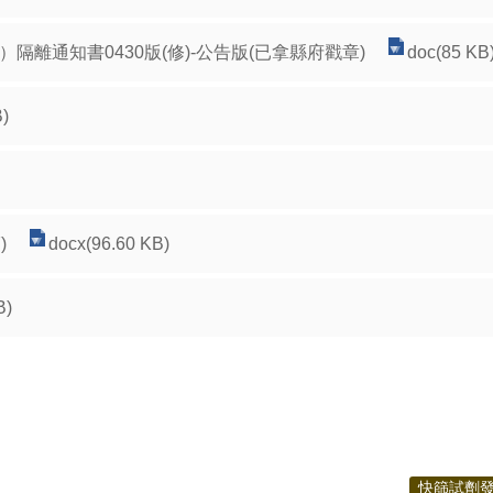
離通知書0430版(修)-公告版(已拿縣府戳章)
doc(85 KB
B)
)
docx(96.60 KB)
B)
快篩試劑