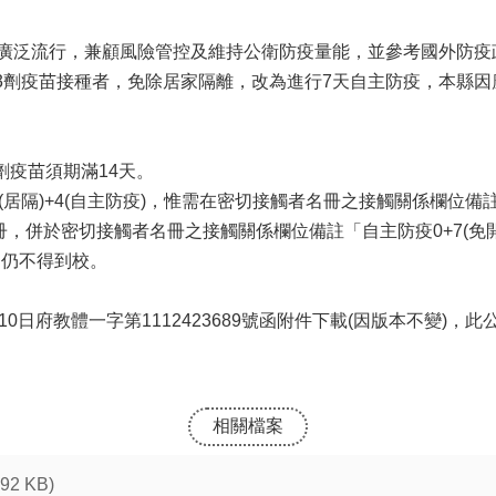
流行，兼顧風險管控及維持公衛防疫量能，並參考國外防疫政策，今(
3劑疫苗接種者，免除居家隔離，改為進行7天自主防疫，本縣
劑疫苗須期滿14天。
居隔)+4(自主防疫)，惟需在密切接觸者名冊之接觸關係欄位備註「
，併於密切接觸者名冊之接觸關係欄位備註「自主防疫0+7(免開單
，仍不得到校。
0日府教體一字第1112423689號函附件下載(因版本不變)，
相關檔案
.92 KB)