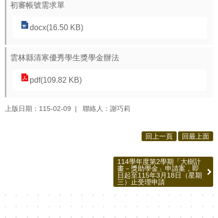
初審帳號需求單
賽
英
docx(16.50 KB)
語
學
雲林縣清寒優秀學生獎學金辦法
藝
競
pdf(109.82 KB)
賽
上版日期：115-02-09
聯絡人：謝巧莉
智
慧
回上一頁
回最上面
校
園
114學年度第2學期「大樹計
畫－獎助學金」申請案，即
水
日起至115年3月18日（星期
三）止受理申請
洗
智
慧