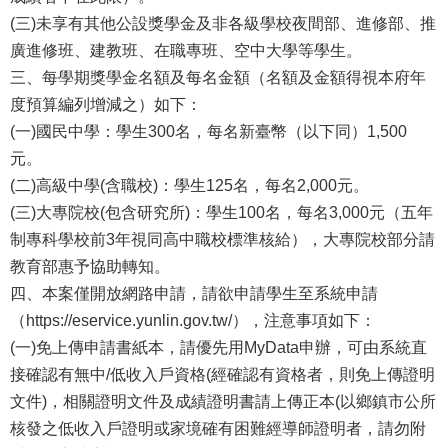
報
(三)未享有其他公設獎學金及非各級學校夜間部、進修部、推
廣進修班、建教班、在職專班、空中大學等學生。
通
三、每學期獎學金名額及每名金額（名額及金額得視本府年
報
度預算編列增減之）如下：
專
(一)國民中學：學生300名，每名新臺幣（以下同）1,500
區
元。
(二)高級中學(含職校)：學生125名，每名2,000元。
資
(三)大專院校(包含研究所)：學生100名，每名3,000元（五年
安
制專科學校前3年視同高中職校標準核給），大專院校部分請
相
教育部惠予協助轉知。
關
四、本案僅開放網路申請，請欲申請學生至系統申請
事
（https://eservice.yunlin.gov.tw/），注意事項如下：
項
(一)免上傳申請書紙本，請優先用MyData申辦，可由系統直
縣
接確認有無中/低收入戶資格(經確認有資格者，則免上傳證明
網
文件)，相關證明文件及成績證明書請上傳正本(以鄉鎮市公所
資
核發之低收入戶證明或家境確有困難經導師證明者，請勿附