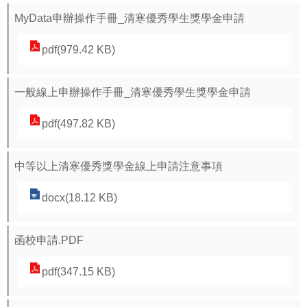
視
MyData申辦操作手冊_清寒優秀學生獎學金申請
兒
pdf(979.42 KB)
少
資
源
一般線上申辦操作手冊_清寒優秀學生獎學金申請
網
pdf(497.82 KB)
性
別
中等以上清寒優秀獎學金線上申請注意事項
平
等
docx(18.12 KB)
專
區
函校申請.PDF
音
pdf(347.15 KB)
樂
比