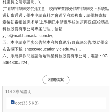
源
村里長之清寒證明。)。
(二)請申請學校特別注意，校內審查部分請申請學校上系統點
酷
選初審通過，學生申請資料才會送至府端複審，請學校寄核
課
章後初審帳號需求單(上學期已申請過學校無須再送)至哈瑪星
雲
科技股份有限公司專案助理，信箱
林
yijie@mail.hamastar.com.tw。
線
五、本申請案同步公告於本府教育網/行政資訊公告/獎助學金
上
布告欄下載（https://education.ylc.edu.tw/）。
教
六、系統操作問題請洽哈瑪星科技股份有限公司，電話：07-
學
5364800#224。
成
果
分
相關檔案
享
114-2導師證明
平
台
doc(33.5 KB)
公