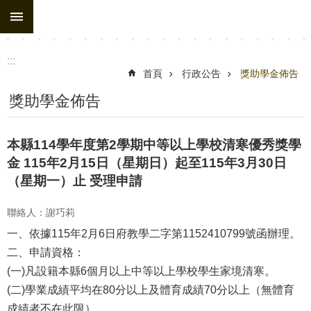
:::
跳到主要內容區塊
進
階
搜
:::
尋
首頁
行政公告
獎助學金佈告
處
獎助學金佈告
務
組
本縣114學年度第2學期中等以上學校清寒優秀獎學
織
金 115年2月15日（星期日）起至115年3月30日
（星期一）止 受理申請
行
政
聯絡人：謝巧莉
公
一、依據115年2月6日府教學二字第1152410799號函辦理。
告
二、申請資格：
行
(一)凡設籍本縣6個月以上中等以上學校學生家境清寒。
政
(二)學業成績平均在80分以上及體育成績70分以上（無體育
填
成績者不在此限）。