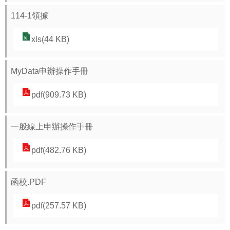
視
114-1領據
兒
少
xls(44 KB)
資
源
MyData申辦操作手冊
網
pdf(909.73 KB)
性
別
一般線上申辦操作手冊
平
等
pdf(482.76 KB)
專
區
函校.PDF
音
pdf(257.57 KB)
樂
比