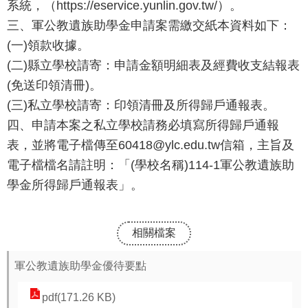
系統，（https://eservice.yunlin.gov.tw/）。
報
三、軍公教遺族助學金申請案需繳交紙本資料如下：
(一)領款收據。
通
報
(二)縣立學校請寄：申請金額明細表及經費收支結報表
專
(免送印領清冊)。
區
(三)私立學校請寄：印領清冊及所得歸戶通報表。
四、申請本案之私立學校請務必填寫所得歸戶通報
資
表，並將電子檔傳至60418@ylc.edu.tw信箱，主旨及
安
電子檔檔名請註明：「(學校名稱)114-1軍公教遺族助
相
學金所得歸戶通報表」。
關
事
項
相關檔案
縣
軍公教遺族助學金優待要點
網
資
pdf(171.26 KB)