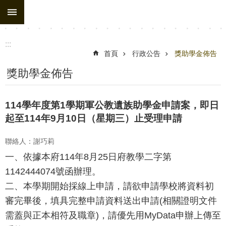
:::
跳到主要內容區塊
進
階
搜
:::
尋
首頁
行政公告
獎助學金佈告
處
獎助學金佈告
務
組
114學年度第1學期軍公教遺族助學金申請案，即日
織
起至114年9月10日（星期三）止受理申請
行
聯絡人：謝巧莉
政
一、依據本府114年8月25日府教學二字第
公
1142444074號函辦理。
告
二、本學期開始採線上申請，請欲申請學校將資料初
行
審完畢後，填具完整申請資料送出申請(相關證明文件
政
需蓋與正本相符及職章)，請優先用MyData申辦上傳至
填