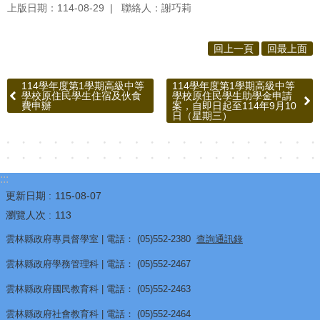
賽
上版日期：114-08-29
聯絡人：謝巧莉
英
回上一頁
回最上面
語
學
114學年度第1學期高級中等
114學年度第1學期高級中等
學校原住民學生住宿及伙食
學校原住民學生助學金申請
藝
費申辦
案，自即日起至114年9月10
日（星期三）
競
賽
智
:::
慧
更新日期
115-08-07
校
瀏覽人次
113
園
雲林縣政府專員督學室 | 電話： (05)552-2380
查詢通訊錄
水
雲林縣政府學務管理科 | 電話： (05)552-2467
洗
雲林縣政府國民教育科 | 電話： (05)552-2463
智
慧
雲林縣政府社會教育科 | 電話： (05)552-2464