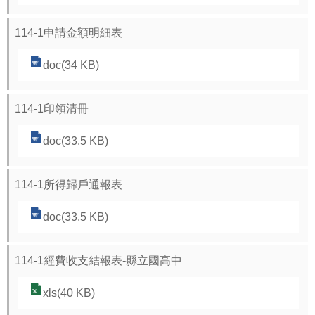
源
酷
114-1申請金額明細表
課
doc(34 KB)
雲
林
線
114-1印領清冊
上
doc(33.5 KB)
教
學
成
114-1所得歸戶通報表
果
doc(33.5 KB)
分
享
平
114-1經費收支結報表-縣立國高中
台
xls(40 KB)
公