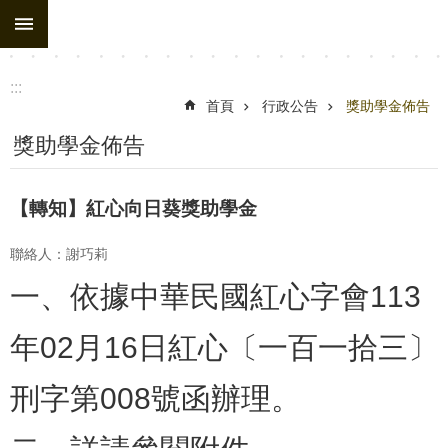
:::
跳到主要內容區塊
進
階
搜
:::
尋
首頁
行政公告
獎助學金佈告
處
獎助學金佈告
務
組
【轉知】紅心向日葵獎助學金
織
聯絡人：謝巧莉
行
一、依據中華民國紅心字會113
政
公
年02月16日紅心〔一百一拾三〕
告
行
刑字第008號函辦理。
政
填