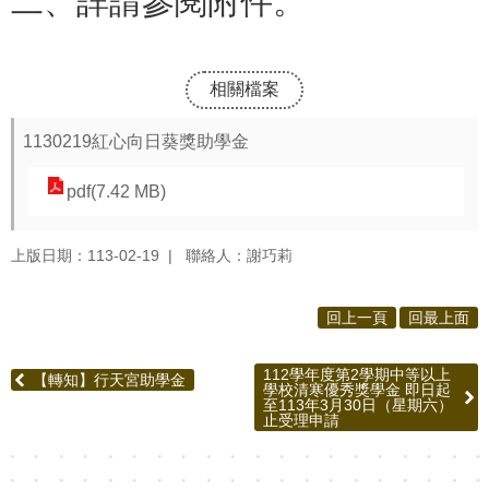
二、詳請參閱附件。
報
通
相關檔案
報
專
1130219紅心向日葵獎助學金
區
pdf(7.42 MB)
資
安
上版日期：113-02-19
聯絡人：謝巧莉
相
關
回上一頁
回最上面
事
項
112學年度第2學期中等以上
【轉知】行天宮助學金
學校清寒優秀獎學金 即日起
縣
至113年3月30日（星期六）
止受理申請
網
資