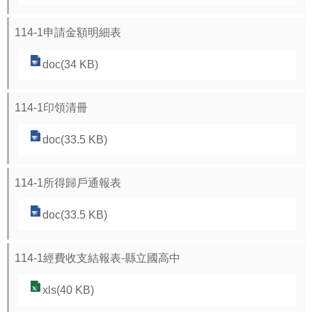
源
酷
114-1申請金額明細表
課
doc(34 KB)
雲
林
線
114-1印領清冊
上
doc(33.5 KB)
教
學
成
114-1所得歸戶通報表
果
doc(33.5 KB)
分
享
平
114-1經費收支結報表-縣立國高中
台
xls(40 KB)
公