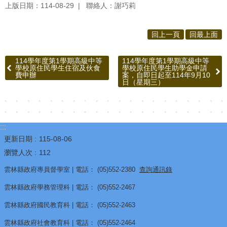
賽
上版日期：114-08-29
聯絡人：謝巧莉
英
回上一頁
回最上面
語
學
114學年度第1學期高級中等
114學年度第1學期高級中等
學校原住民學生住宿及伙食
學校原住民學生助學金申請
藝
費申辦
案，自即日起至114年9月10
日（星期三）
競
賽
智
:::
慧
更新日期
115-08-06
校
瀏覽人次
112
園
雲林縣政府專員督學室 | 電話： (05)552-2380
查詢通訊錄
水
雲林縣政府學務管理科 | 電話： (05)552-2467
洗
雲林縣政府國民教育科 | 電話： (05)552-2463
智
慧
雲林縣政府社會教育科 | 電話： (05)552-2464