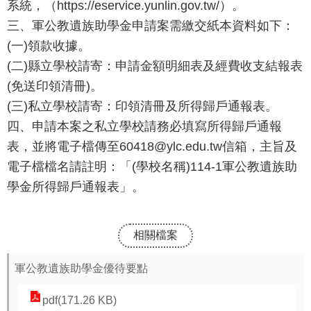
系統，（https://eservice.yunlin.gov.tw/）。
報
三、軍公教遺族助學金申請案需繳交紙本資料如下：
(一)領款收據。
通
報
(二)縣立學校請寄：申請金額明細表及經費收支結報表
專
(免送印領清冊)。
區
(三)私立學校請寄：印領清冊及所得歸戶通報表。
四、申請本案之私立學校請務必填寫所得歸戶通報
資
表，並將電子檔傳至60418@ylc.edu.tw信箱，主旨及
安
電子檔檔名請註明：「(學校名稱)114-1軍公教遺族助
相
學金所得歸戶通報表」。
關
事
項
相關檔案
縣
軍公教遺族助學金優待要點
網
資
pdf(171.26 KB)