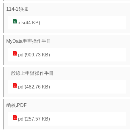
視
114-1領據
兒
少
xls(44 KB)
資
源
MyData申辦操作手冊
網
pdf(909.73 KB)
性
別
一般線上申辦操作手冊
平
等
pdf(482.76 KB)
專
區
函校.PDF
音
pdf(257.57 KB)
樂
比