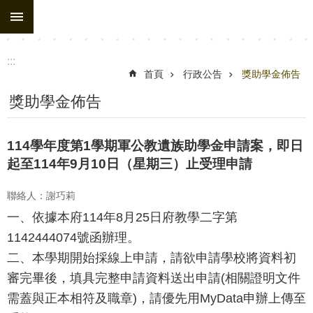
:::
跳到主要內容區塊
進
階
搜
:::
尋
首頁
行政公告
獎助學金佈告
處
獎助學金佈告
務
組
114學年度第1學期軍公教遺族助學金申請案，即日
織
起至114年9月10日（星期三）止受理申請
行
聯絡人：謝巧莉
政
一、依據本府114年8月25日府教學二字第
公
1142444074號函辦理。
告
二、本學期開始採線上申請，請欲申請學校將資料初
行
審完畢後，填具完整申請資料送出申請(相關證明文件
政
需蓋與正本相符及職章)，請優先用MyData申辦上傳至
填