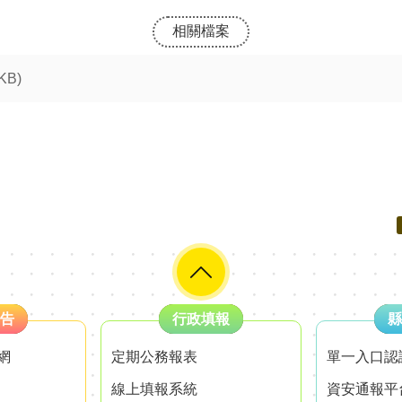
相關檔案
 KB)
告
行政填報
縣
網
定期公務報表
單一入口認
線上填報系統
資安通報平