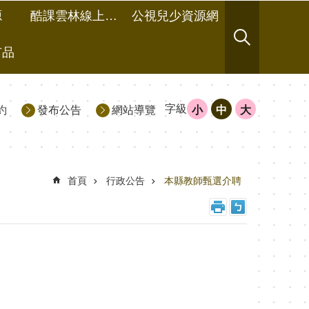
源
酷課雲林線上教學成果分享平台
公視兒少資源網
有品
字級
約
發布公告
網站導覽
小
中
大
首頁
行政公告
本縣教師甄選介聘