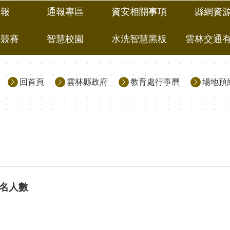
填報
通報專區
資安相關事項
縣網資
藝競賽
智慧校園
水洗智慧黑板
雲林交通
回首頁
雲林縣政府
教育處行事曆
場地預
報名人數