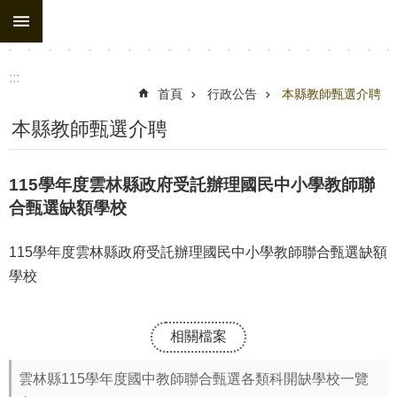
:::
跳到主要內容區塊
進
階
搜
:::
尋
首頁
行政公告
本縣教師甄選介聘
處
本縣教師甄選介聘
務
組
115學年度雲林縣政府受託辦理國民中小學教師聯
織
合甄選缺額學校
行
115學年度雲林縣政府受託辦理國民中小學教師聯合甄選缺額
政
學校
公
告
相關檔案
行
政
雲林縣115學年度國中教師聯合甄選各類科開缺學校一覽
填