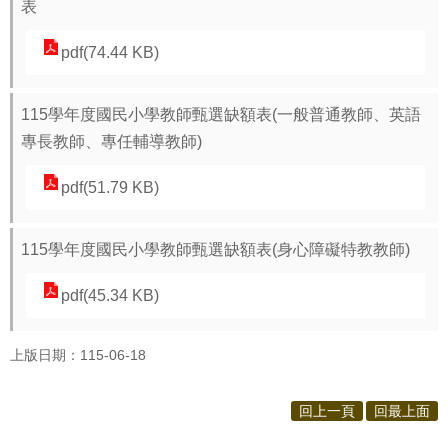
表
報
pdf(74.44 KB)
通
報
115學年度國民小學教師甄選缺額表(一般普通教師、英語
專
專長教師、專任輔導教師)
區
pdf(51.79 KB)
資
安
相
115學年度國民小學教師甄選缺額表(身心障礙特教教師)
關
pdf(45.34 KB)
事
項
上版日期：115-06-18
縣
網
回上一頁
回最上面
資