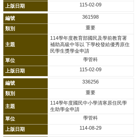
115-02-09
視
兒
361598
少
重要
資
114學年度教育部國民及學前教育署
源
補助高級中等以 下學校發給優秀原住
網
民學生獎學金申請
學管科
性
別
115-02-09
平
336256
等
重要
專
區
114學年度國民中小學清寒原住民學
生助學金申請
音
學管科
樂
114-08-29
比