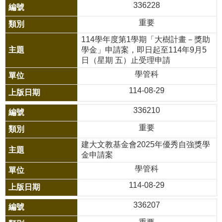
賽
336228
重要
英
114學年度第1學期「大樹計畫－獎助
語
學金」申請案，即日起至114年9月5
學
日（星期 五）止受理申請
藝
學管科
競
114-08-29
賽
336210
智
重要
慧
校
建大文教基金會2025年優秀自強獎學
金申請案
園
學管科
水
114-08-29
洗
智
336207
慧