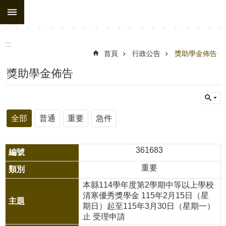
:::
跳到主要內容區塊
進
階
搜
:::
尋
首頁
行政公告
獎助學金佈告
處
獎助學金佈告
務
組
織
全部
普通
重要
急件
行
政
361683
公
重要
告
本縣114學年度第2學期中等以上學校
行
清寒優秀獎學金 115年2月15日（星
期日）起至115年3月30日（星期一）
政
止 受理申請
填