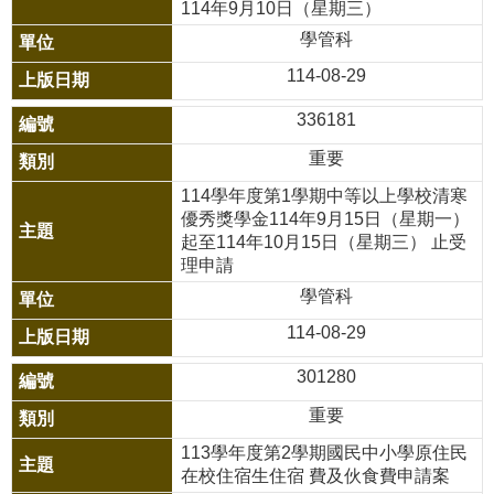
約
114年9月10日（星期三）
學管科
發
114-08-29
布
公
336181
告
重要
網
114學年度第1學期中等以上學校清寒
站
優秀獎學金114年9月15日（星期一）
起至114年10月15日（星期三） 止受
導
理申請
覽
學管科
114-08-29
網
站
301280
資
重要
料
113學年度第2學期國民中小學原住民
開
在校住宿生住宿 費及伙食費申請案
放