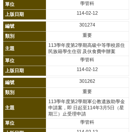
學管科
宣
告
114-02-12
301274
隱
私
重要
權
113學年度第2學期高級中等學校原住
宣
民族籍學生住宿 及伙食費申辦案
告
學管科
114-02-12
資
訊
301262
安
重要
全
113學年度第2學期軍公教遺族助學金
政
申請案，即 日起至114年3月5日（星
策
期三）止受理申請
學管科
114-02-12