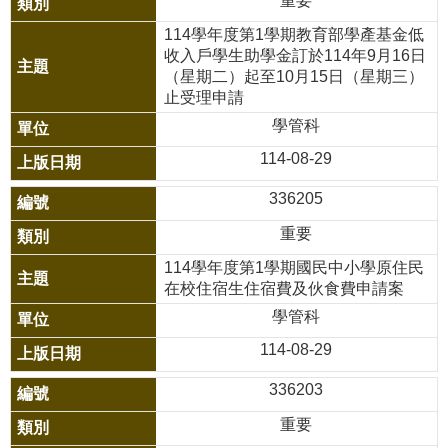
重要
黑
114學年度第1學期教育部學產基金低
板
收入戶學生助學金訂於114年9月16日
（星期二）起至10月15日（星期三）
雲
止受理申請
林
學管科
交
114-08-29
通
有
336205
品
重要
熱
114學年度第1學期國民中小學原住民
門
在校住宿生住宿費及伙食費申請案
關
學管科
鍵
字
114-08-29
回
336203
首
重要
頁